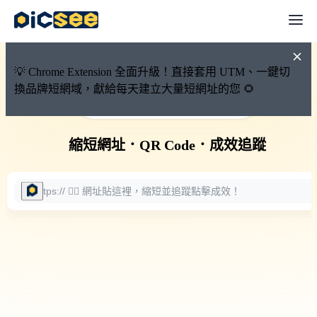
💡 Chrome Extension 全面升級！直接套用 UTM、一鍵切
換品牌短網域，獻給每天建立大量短網址的您 🌻
🚀 PicSee 短網址永久有效
縮短網址
．
QR Code
．
成效追蹤