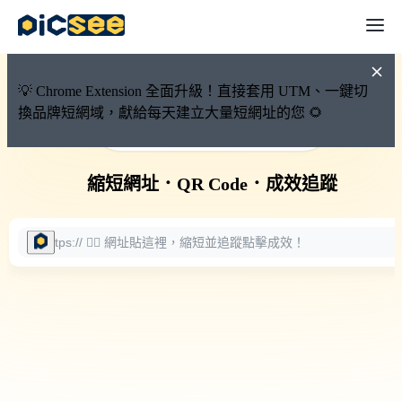
💡 Chrome Extension 全面升級！直接套用 UTM、一鍵切
換品牌短網域，獻給每天建立大量短網址的您 🌻
🚀 PicSee 短網址永久有效
縮短網址
．
QR Code
．
成效追蹤