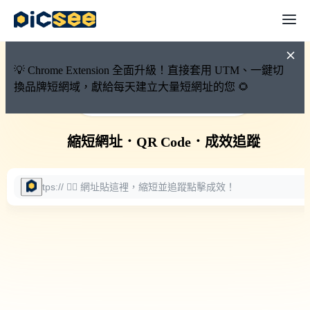
💡 Chrome Extension 全面升級！直接套用 UTM、一鍵切
換品牌短網域，獻給每天建立大量短網址的您 🌻
🚀 PicSee 短網址永久有效
縮短網址
．
QR Code
．
成效追蹤