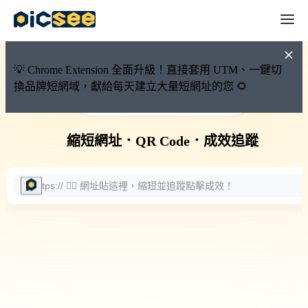
💡 Chrome Extension 全面升級！直接套用 UTM、一鍵切
換品牌短網域，獻給每天建立大量短網址的您 🌻
🚀 PicSee 短網址永久有效
縮短網址
．
QR Code
．
成效追蹤