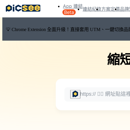
App 連結
連結紀錄
方案定價
品牌
Beta
💡 Chrome Extension 全面升級！直接套用 UTM、一
縮