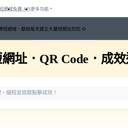
短網域
免費 API
更多功能
鍵切換品牌短網域，獻給每天建立大量短網址的您 🌻
🚀 PicSee 短網址永久有效
短網址
．
QR Code
．
成效