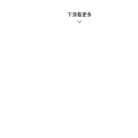
下滑看更多
廣告文宣發錯不用怕