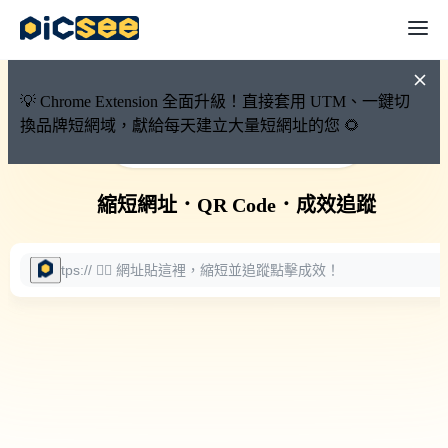
💡 Chrome Extension 全面升級！直接套用 UTM、一鍵切
換品牌短網域，獻給每天建立大量短網址的您 🌻
🚀 PicSee 短網址永久有效
縮短網址
．
QR Code
．
成效追蹤