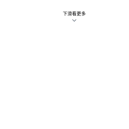
下滑看更多
廣告文宣發錯不用怕