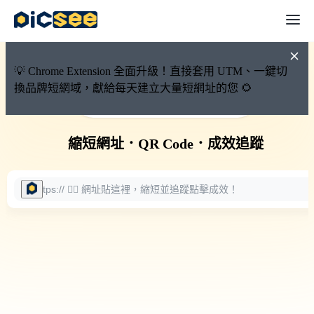
💡 Chrome Extension 全面升級！直接套用 UTM、一鍵切
換品牌短網域，獻給每天建立大量短網址的您 🌻
🚀 PicSee 短網址永久有效
縮短網址
．
QR Code
．
成效追蹤