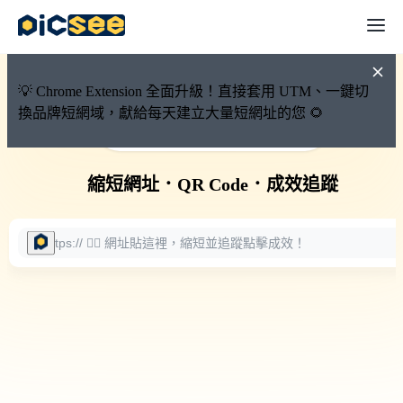
💡 Chrome Extension 全面升級！直接套用 UTM、一鍵切
換品牌短網域，獻給每天建立大量短網址的您 🌻
🚀 PicSee 短網址永久有效
縮短網址
．
QR Code
．
成效追蹤