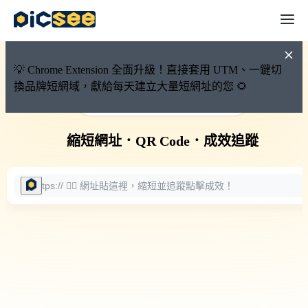
💡 Chrome Extension 全面升級！直接套用 UTM、一鍵切
換品牌短網域，獻給每天建立大量短網址的您 🌻
🚀 PicSee 短網址永久有效
縮短網址
．
QR Code
．
成效追蹤