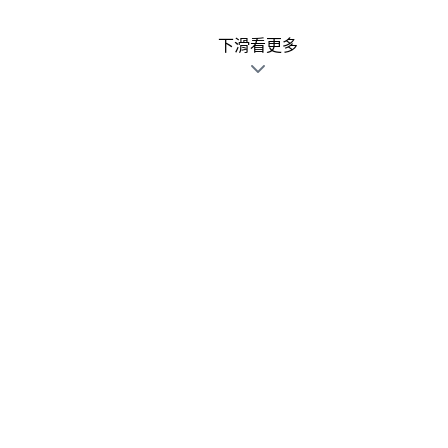
下滑看更多
廣告文宣發錯不用怕