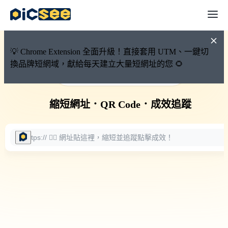
💡 Chrome Extension 全面升級！直接套用 UTM、一鍵切
換品牌短網域，獻給每天建立大量短網址的您 🌻
🚀 PicSee 短網址永久有效
縮短網址
．
QR Code
．
成效追蹤