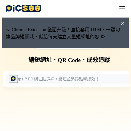
💡 Chrome Extension 全面升級！直接套用 UTM、一鍵切
換品牌短網域，獻給每天建立大量短網址的您 🌻
🚀 PicSee 短網址永久有效
縮短網址
．
QR Code
．
成效追蹤