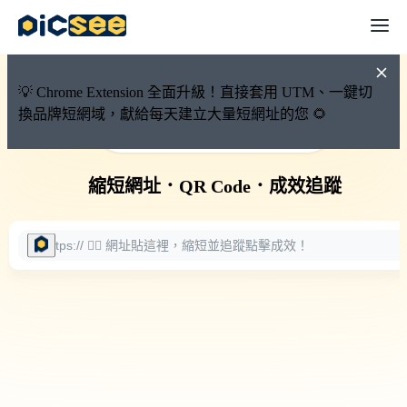
💡 Chrome Extension 全面升級！直接套用 UTM、一鍵切
換品牌短網域，獻給每天建立大量短網址的您 🌻
🚀 PicSee 短網址永久有效
縮短網址
．
QR Code
．
成效追蹤