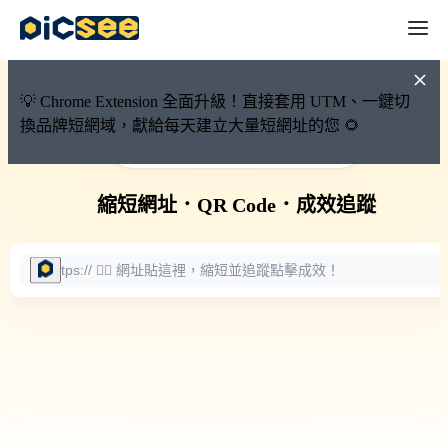
💡 Chrome Extension 全面升級！直接套用 UTM、一鍵切
換品牌短網域，獻給每天建立大量短網址的您 🌻
🚀 PicSee 短網址永久有效
縮短網址
．
QR Code
．
成效追蹤