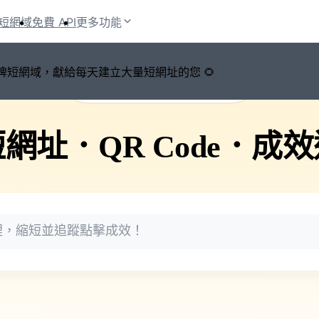
短網域
免費 API
更多功能
鍵切換品牌短網域，獻給每天建立大量短網址的您 🌻
🚀 PicSee 短網址永久有效
短網址
．
QR Code
．
成效