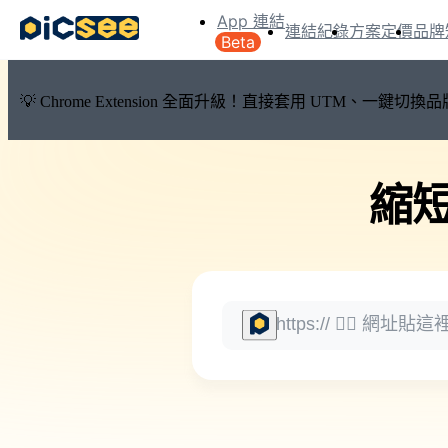
App 連結
連結紀錄
方案定價
品牌
Beta
💡 Chrome Extension 全面升級！直接套用 UTM、一
縮