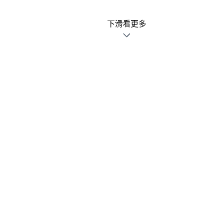
下滑看更多
廣告文宣發錯不用怕