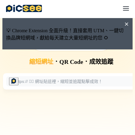
💡 Chrome Extension 全面升級！直接套用 UTM、一鍵切
換品牌短網域，獻給每天建立大量短網址的您 🌻
🚀 PicSee 短網址永久有效
縮短網址
．
QR Code
．
成效追蹤