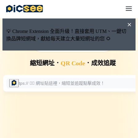
💡 Chrome Extension 全面升級！直接套用 UTM、一鍵切
換品牌短網域，獻給每天建立大量短網址的您 🌻
🚀 PicSee 短網址永久有效
縮短網址
．
QR Code
．
成效追蹤