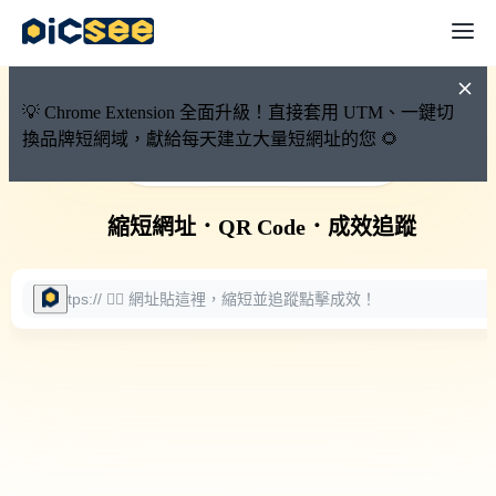
💡 Chrome Extension 全面升級！直接套用 UTM、一鍵切
換品牌短網域，獻給每天建立大量短網址的您 🌻
🚀 PicSee 短網址永久有效
縮短網址
．
QR Code
．
成效追蹤