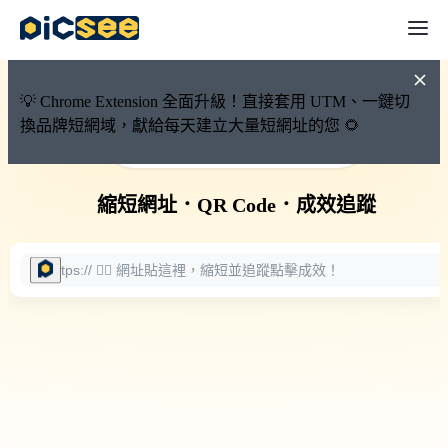
💡 Chrome Extension 全面升級！直接套用 UTM、一鍵切
換品牌短網域，獻給每天建立大量短網址的您 🌻
🚀 PicSee 短網址永久有效
縮短網址
．
QR Code
．
成效追蹤