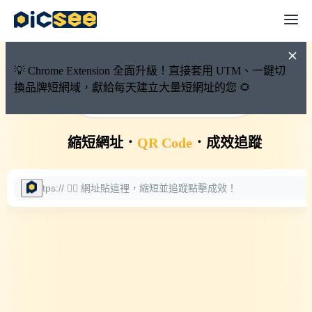
💡 Chrome Extension 全面升級！直接套用 UTM、一鍵切
換品牌短網域，獻給每天建立大量短網址的您 🌻
🚀 PicSee 短網址永久有效
縮短網址
．
QR Code
．
成效追蹤