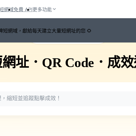
短網域
免費 API
更多功能
鍵切換品牌短網域，獻給每天建立大量短網址的您 🌻
🚀 PicSee 短網址永久有效
短網址
．
QR Code
．
成效