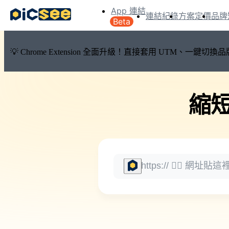
App 連結
連結紀錄
方案定價
品牌
Beta
💡 Chrome Extension 全面升級！直接套用 UTM、一
縮