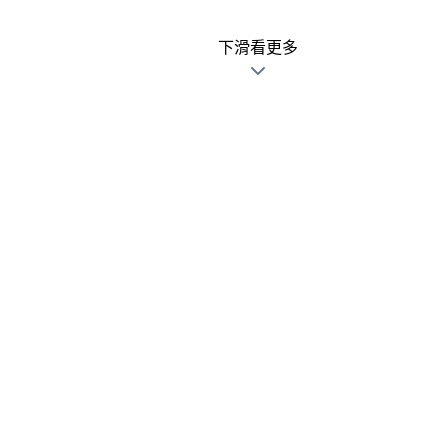
下滑看更多
廣告文宣發錯不用怕