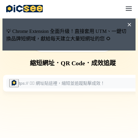
💡 Chrome Extension 全面升級！直接套用 UTM、一鍵切
換品牌短網域，獻給每天建立大量短網址的您 🌻
🚀 PicSee 短網址永久有效
縮短網址
．
QR Code
．
成效追蹤