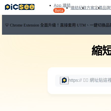
App 連結
連結紀錄
方案定價
品牌
Beta
💡 Chrome Extension 全面升級！直接套用 UTM、一
縮