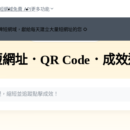
短網域
免費 API
更多功能
鍵切換品牌短網域，獻給每天建立大量短網址的您 🌻
🚀 PicSee 短網址永久有效
短網址
．
QR Code
．
成效