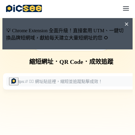
💡 Chrome Extension 全面升級！直接套用 UTM、一鍵切
換品牌短網域，獻給每天建立大量短網址的您 🌻
🚀 PicSee 短網址永久有效
縮短網址
．
QR Code
．
成效追蹤