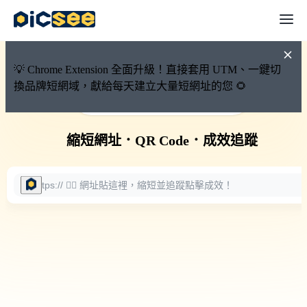
💡 Chrome Extension 全面升級！直接套用 UTM、一鍵切
換品牌短網域，獻給每天建立大量短網址的您 🌻
🚀 PicSee 短網址永久有效
縮短網址
．
QR Code
．
成效追蹤