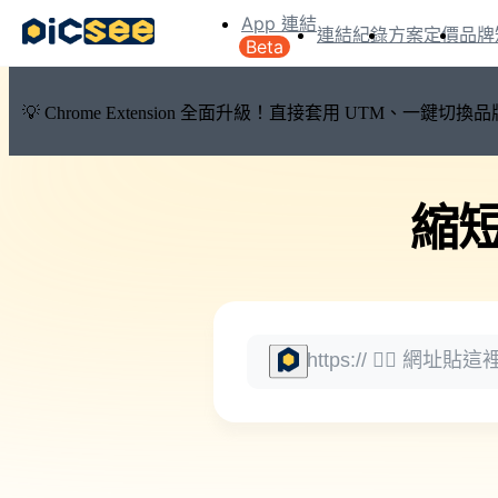
App 連結
連結紀錄
方案定價
品牌
Beta
💡 Chrome Extension 全面升級！直接套用 UTM、一
縮