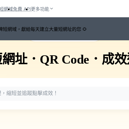
短網域
免費 API
更多功能
鍵切換品牌短網域，獻給每天建立大量短網址的您 🌻
🚀 PicSee 短網址永久有效
短網址
．
QR Code
．
成效