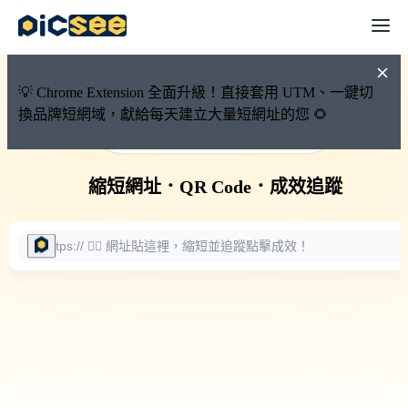
💡 Chrome Extension 全面升級！直接套用 UTM、一鍵切
換品牌短網域，獻給每天建立大量短網址的您 🌻
🚀 PicSee 短網址永久有效
縮短網址
．
QR Code
．
成效追蹤