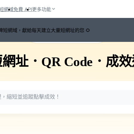
短網域
免費 API
更多功能
鍵切換品牌短網域，獻給每天建立大量短網址的您 🌻
🚀 PicSee 短網址永久有效
短網址
．
QR Code
．
成效