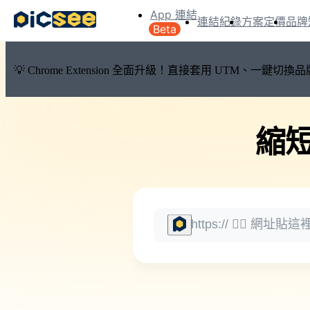
App 連結
連結紀錄
方案定價
品牌
Beta
💡 Chrome Extension 全面升級！直接套用 UTM、一
縮