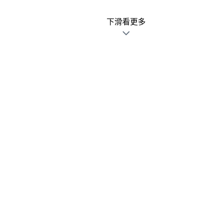
下滑看更多
廣告文宣發錯不用怕