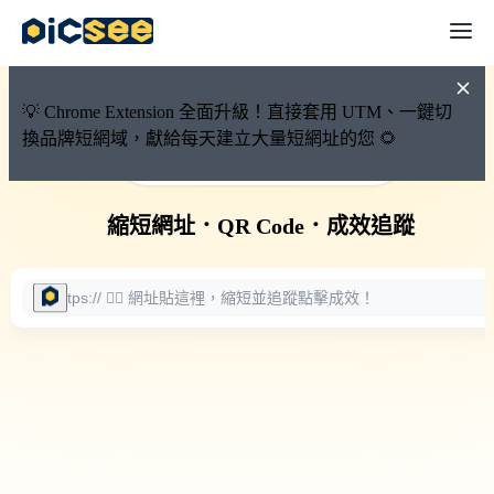
💡 Chrome Extension 全面升級！直接套用 UTM、一鍵切
換品牌短網域，獻給每天建立大量短網址的您 🌻
🚀 PicSee 短網址永久有效
縮短網址
．
QR Code
．
成效追蹤