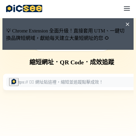
💡 Chrome Extension 全面升級！直接套用 UTM、一鍵切
換品牌短網域，獻給每天建立大量短網址的您 🌻
🚀 PicSee 短網址永久有效
縮短網址
．
QR Code
．
成效追蹤