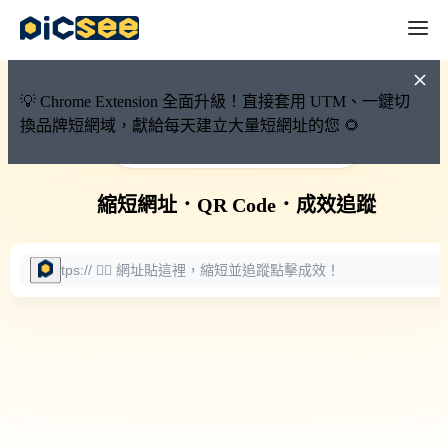
💡 Chrome Extension 全面升級！直接套用 UTM、一鍵切
換品牌短網域，獻給每天建立大量短網址的您 🌻
🚀 PicSee 短網址永久有效
縮短網址
．
QR Code
．
成效追蹤