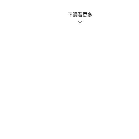
下滑看更多
廣告文宣發錯不用怕