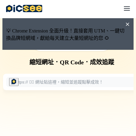
💡 Chrome Extension 全面升級！直接套用 UTM、一鍵切
換品牌短網域，獻給每天建立大量短網址的您 🌻
🚀 PicSee 短網址永久有效
縮短網址
．
QR Code
．
成效追蹤