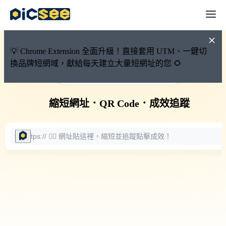
💡 Chrome Extension 全面升級！直接套用 UTM、一鍵切
換品牌短網域，獻給每天建立大量短網址的您 🌻
🚀 PicSee 短網址永久有效
縮短網址
．
QR Code
．
成效追蹤