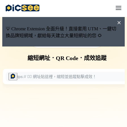
💡 Chrome Extension 全面升級！直接套用 UTM、一鍵切
換品牌短網域，獻給每天建立大量短網址的您 🌻
🚀 PicSee 短網址永久有效
縮短網址
．
QR Code
．
成效追蹤