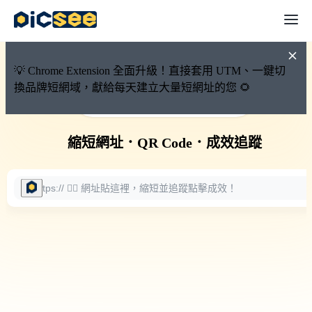
💡 Chrome Extension 全面升級！直接套用 UTM、一鍵切
換品牌短網域，獻給每天建立大量短網址的您 🌻
🚀 PicSee 短網址永久有效
縮短網址
．
QR Code
．
成效追蹤