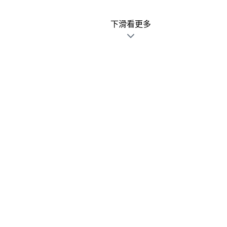
下滑看更多
廣告文宣發錯不用怕