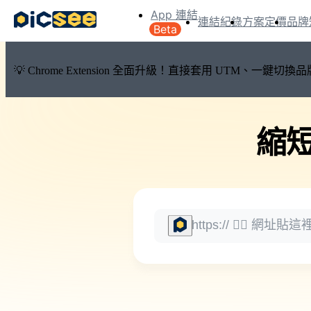
App 連結
連結紀錄
方案定價
品牌
Beta
💡 Chrome Extension 全面升級！直接套用 UTM、一
縮