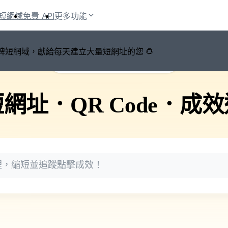
短網域
免費 API
更多功能
鍵切換品牌短網域，獻給每天建立大量短網址的您 🌻
🚀 PicSee 短網址永久有效
短網址
．
QR Code
．
成效