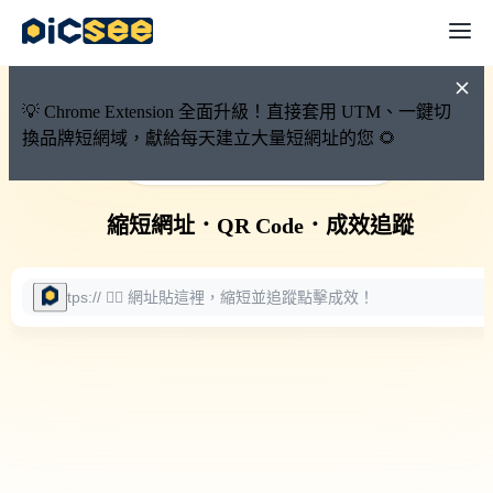
💡 Chrome Extension 全面升級！直接套用 UTM、一鍵切
換品牌短網域，獻給每天建立大量短網址的您 🌻
🚀 PicSee 短網址永久有效
縮短網址
．
QR Code
．
成效追蹤