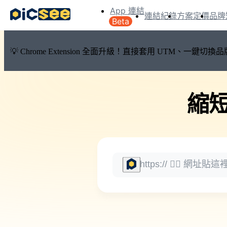
App 連結
連結紀錄
方案定價
品牌
Beta
💡 Chrome Extension 全面升級！直接套用 UTM、一
縮