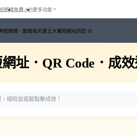
短網域
免費 API
更多功能
鍵切換品牌短網域，獻給每天建立大量短網址的您 🌻
🚀 PicSee 短網址永久有效
短網址
．
QR Code
．
成效