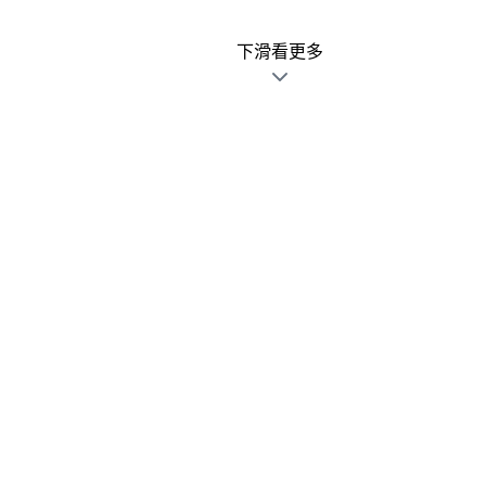
下滑看更多
廣告文宣發錯不用怕