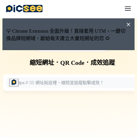
💡 Chrome Extension 全面升級！直接套用 UTM、一鍵切
換品牌短網域，獻給每天建立大量短網址的您 🌻
🚀 PicSee 短網址永久有效
縮短網址
．
QR Code
．
成效追蹤