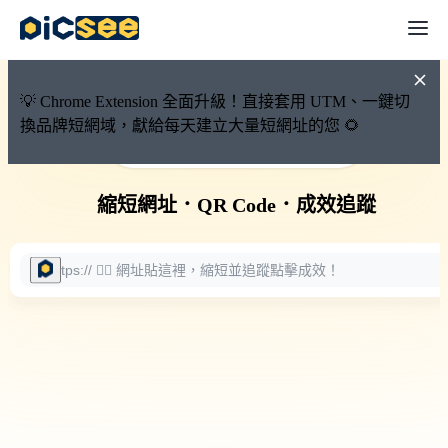
💡 Chrome Extension 全面升級！直接套用 UTM、一鍵切
換品牌短網域，獻給每天建立大量短網址的您 🌻
🚀 PicSee 短網址永久有效
縮短網址
．
QR Code
．
成效追蹤