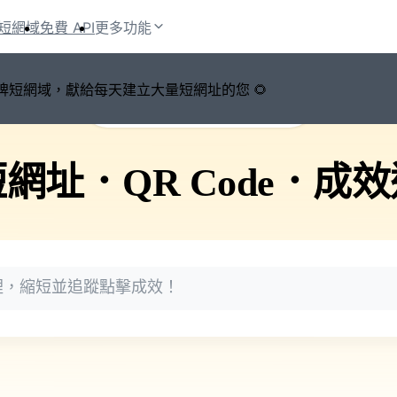
短網域
免費 API
更多功能
鍵切換品牌短網域，獻給每天建立大量短網址的您 🌻
🚀 PicSee 短網址永久有效
短網址
．
QR Code
．
成效