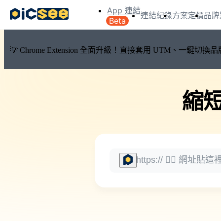
App 連結
連結紀錄
方案定價
品牌
Beta
💡 Chrome Extension 全面升級！直接套用 UTM、一
縮