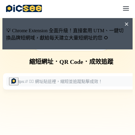
💡 Chrome Extension 全面升級！直接套用 UTM、一鍵切
換品牌短網域，獻給每天建立大量短網址的您 🌻
🚀 PicSee 短網址永久有效
縮短網址
．
QR Code
．
成效追蹤