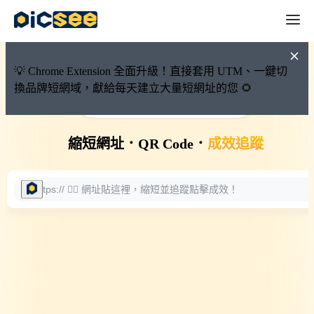
💡 Chrome Extension 全面升級！直接套用 UTM、一鍵切
換品牌短網域，獻給每天建立大量短網址的您 🌻
🚀 PicSee 短網址永久有效
縮短網址
．
QR Code
．
成效追蹤