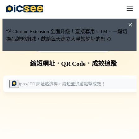
💡 Chrome Extension 全面升級！直接套用 UTM、一鍵切
換品牌短網域，獻給每天建立大量短網址的您 🌻
🚀 PicSee 短網址永久有效
縮短網址
．
QR Code
．
成效追蹤