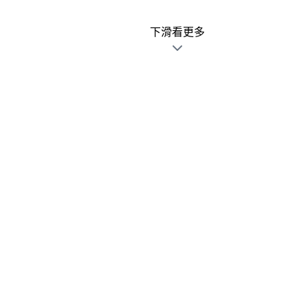
下滑看更多
廣告文宣發錯不用怕