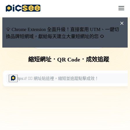
💡 Chrome Extension 全面升級！直接套用 UTM、一鍵切
換品牌短網域，獻給每天建立大量短網址的您 🌻
🚀 PicSee 短網址永久有效
縮短網址
．
QR Code
．
成效追蹤