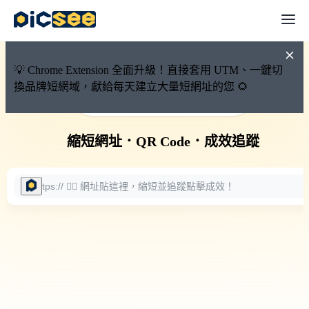
💡 Chrome Extension 全面升級！直接套用 UTM、一鍵切
換品牌短網域，獻給每天建立大量短網址的您 🌻
🚀 PicSee 短網址永久有效
縮短網址
．
QR Code
．
成效追蹤