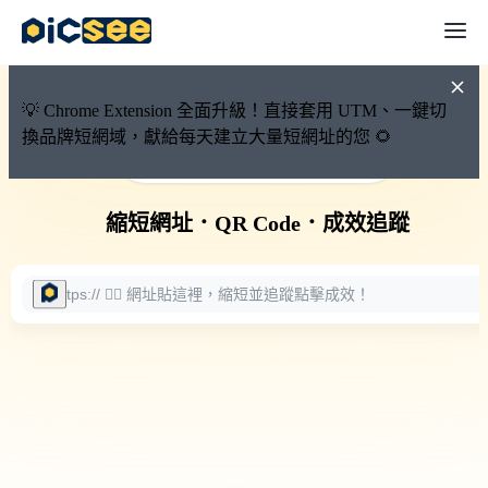
💡 Chrome Extension 全面升級！直接套用 UTM、一鍵切
換品牌短網域，獻給每天建立大量短網址的您 🌻
🚀 PicSee 短網址永久有效
縮短網址
．
QR Code
．
成效追蹤