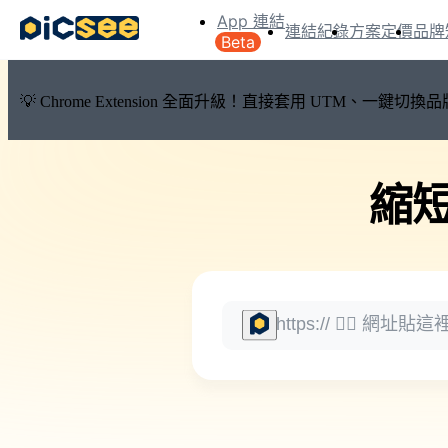
App 連結
連結紀錄
方案定價
品牌
Beta
💡 Chrome Extension 全面升級！直接套用 UTM、一
縮