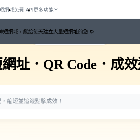
短網域
免費 API
更多功能
鍵切換品牌短網域，獻給每天建立大量短網址的您 🌻
🚀 PicSee 短網址永久有效
短網址
．
QR Code
．
成效