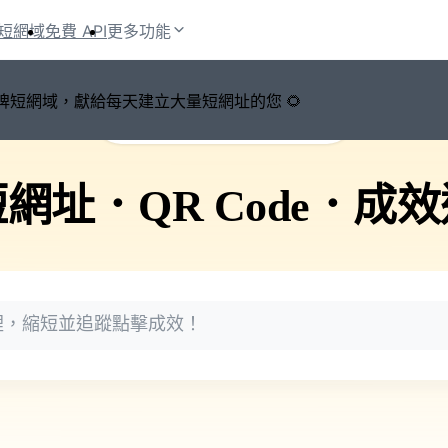
短網域
免費 API
更多功能
鍵切換品牌短網域，獻給每天建立大量短網址的您 🌻
🚀 PicSee 短網址永久有效
短網址
．
QR Code
．
成效