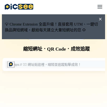
💡 Chrome Extension 全面升級！直接套用 UTM、一鍵切
換品牌短網域，獻給每天建立大量短網址的您 🌻
🚀 PicSee 短網址永久有效
縮短網址
．
QR Code
．
成效追蹤