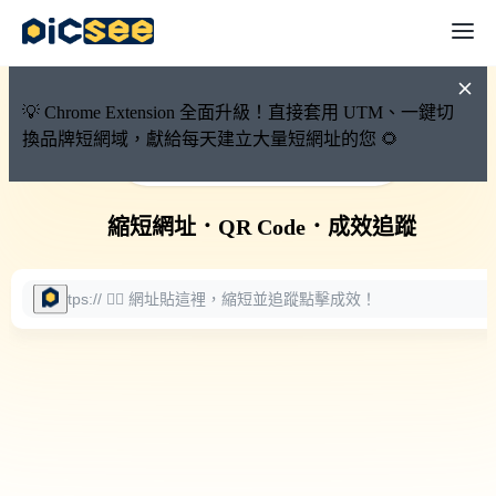
💡 Chrome Extension 全面升級！直接套用 UTM、一鍵切
換品牌短網域，獻給每天建立大量短網址的您 🌻
🚀 PicSee 短網址永久有效
縮短網址
．
QR Code
．
成效追蹤