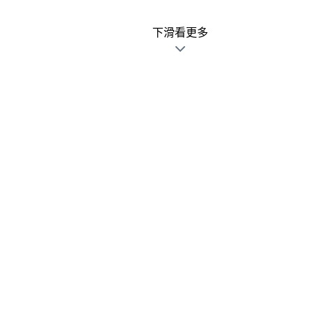
下滑看更多
廣告文宣發錯不用怕